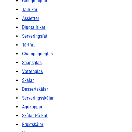
Glöggmuggar
Tallrikar
Assietter
Djuptallrikar
Serveringsfat
Tårtfat
Champagneglas
Snapsglas
Vattenglas
Skålar
Dessertskålar
Serveringsskålar
Äggkoppar
Skålar På Fot
Fruktskålar