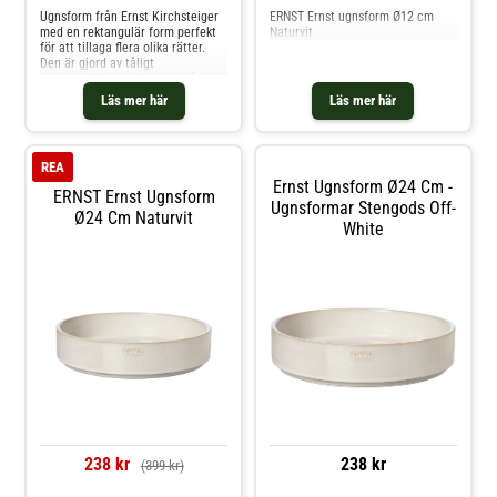
Ugnsform från Ernst Kirchsteiger
ERNST Ernst ugnsform Ø12 cm
med en rektangulär form perfekt
Naturvit
för att tillaga flera olika rätter.
Den är gjord av tåligt
stengods.Om ugnsformen från
Ernst Kirchsteiger- Ugnsform med
Läs mer här
Läs mer här
ett tåligt stengods.- Rektangulär
form.- Finns i flera
storlekar.Skötselråd för
ugnsformen- Ugnsfast.- Tål
REA
mikrovågsugn. Shoppa
Ernst Ugnsform Ø24 Cm -
Ugnsformar och mer Pannor &
ERNST Ernst Ugnsform
Kokkärl hos Royal Design.
Ugnsformar Stengods Off-
Ø24 Cm Naturvit
White
238 kr
238 kr
(399 kr)