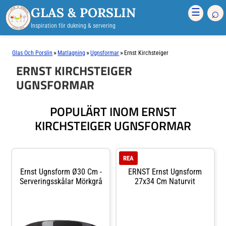
GLAS & PORSLIN
⌕
☰
Inspiration för dukning & servering
»
»
»
Glas Och Porslin
Matlagning
Ugnsformar
Ernst Kirchsteiger
ERNST KIRCHSTEIGER
UGNSFORMAR
POPULÄRT INOM ERNST
KIRCHSTEIGER UGNSFORMAR
REA
Ernst Ugnsform Ø30 Cm -
ERNST Ernst Ugnsform
Serveringsskålar Mörkgrå
27x34 Cm Naturvit