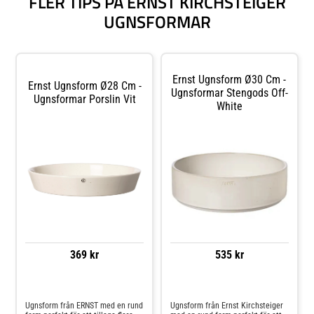
FLER TIPS PÅ ERNST KIRCHSTEIGER
UGNSFORMAR
Ernst Ugnsform Ø30 Cm -
Ernst Ugnsform Ø28 Cm -
Ugnsformar Stengods Off-
Ugnsformar Porslin Vit
White
369 kr
535 kr
Jämför priser
Jämför priser
Ugnsform från ERNST med en rund
Ugnsform från Ernst Kirchsteiger