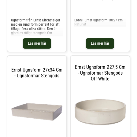
Jämför priser
Jämför priser
Ugnsform från Ernst Kirchsteiger
ERNST Ernst ugnsform 18x27 cm
med en rund form perfekt för att
Naturvit
tillaga flera olika rätter. Den är
gjord av tåligt stengods.Om
ugnsformen från Ernst
Kirchsteiger- Ugnsform med ett
Läs mer här
Läs mer här
tåligt stengods.- Rund form.- Finns
i flera storlekar.Skötselråd för
ugnsformen- Ugnsfast.- Tål
mikrovågsugn. Shoppa
Ugnsformar och mer Pannor &
Ernst Ugnsform Ø27,5 Cm
Kokkärl hos Royal Design.
Ernst Ugnsform 27x34 Cm
- Ugnsformar Stengods
- Ugnsformar Stengods
Off-White