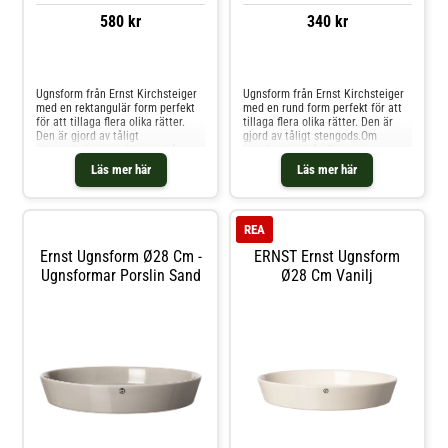
580 kr
340 kr
Jämför priser
Jämför priser
Ugnsform från Ernst Kirchsteiger
Ugnsform från Ernst Kirchsteiger
med en rektangulär form perfekt
med en rund form perfekt för att
för att tillaga flera olika rätter.
tillaga flera olika rätter. Den är
Den är gjord av tåligt
gjord av tåligt stengods.Om
stengods.Om ugnsformen från
ugnsformen från Ernst
Ernst Kirchsteiger- Ugnsform med
Kirchsteiger- Ugnsform med ett
Läs mer här
Läs mer här
ett tåligt stengods.- Rektangulär
tåligt stengods.- Rund form.- Finns
form.- Finns i flera
i flera storlekar.Skötselråd för
storlekar.Skötselråd för
ugnsformen- Ugnsfast.- Tål
ugnsformen- Ugnsfast.- Tål
mikrovågsugn. Shoppa
REA
mikrovågsugn. Shoppa
Ugnsformar och mer Pannor &
Ugnsformar och mer Pannor &
Kokkärl hos Royal Design.
Ernst Ugnsform Ø28 Cm -
ERNST Ernst Ugnsform
Kokkärl hos Royal Design.
Ugnsformar Porslin Sand
Ø28 Cm Vanilj