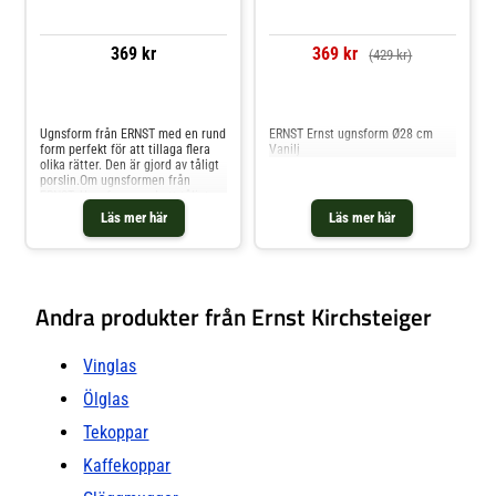
369 kr
369 kr
(429 kr)
Jämför priser
Jämför priser
Ugnsform från ERNST med en rund
ERNST Ernst ugnsform Ø28 cm
form perfekt för att tillaga flera
Vanilj
olika rätter. Den är gjord av tåligt
porslin.Om ugnsformen från
ERNST- Ugnsform med ett tåligt
stengods.- Rund form.Skötselråd
Läs mer här
Läs mer här
för ugnsformen- Tål diskmaskin.-
Ugnsfast.- Tål mikrovågsugn.
Shoppa Ugnsformar och mer
Pannor & Kokkärl hos Royal
Design.
Andra produkter från Ernst Kirchsteiger
Vinglas
Ölglas
Tekoppar
Kaffekoppar