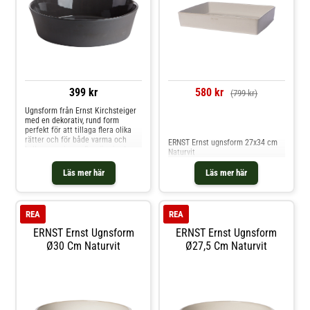
399 kr
580 kr
(799 kr)
Ugnsform från Ernst Kirchsteiger
med en dekorativ, rund form
Jämför priser
perfekt för att tillaga flera olika
rätter och för både varma och
ERNST Ernst ugnsform 27x34 cm
kalla serveringar. Den är gjord av
Naturvit
tåligt stengods.Om ugnsformen
från Ernst Kirchsteiger- Ø30 cm.-
Läs mer här
Läs mer här
Gjord av stengods.- Rund
form.Skötselråd för ugnsformen-
Ugnsfast. Shoppa Serveringsskålar
och mer Skålar & Uppläggningsfat
REA
REA
hos Royal Design.
ERNST Ernst Ugnsform
ERNST Ernst Ugnsform
Ø30 Cm Naturvit
Ø27,5 Cm Naturvit