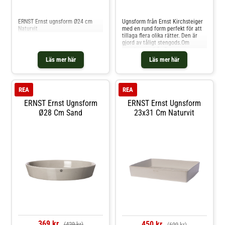
Jämför priser
Jämför priser
ERNST Ernst ugnsform Ø24 cm
Ugnsform från Ernst Kirchsteiger
Naturvit
med en rund form perfekt för att
tillaga flera olika rätter. Den är
gjord av tåligt stengods.Om
ugnsformen från Ernst
Kirchsteiger- Ugnsform med ett
Läs mer här
Läs mer här
tåligt stengods.- Rund form.- Finns
i flera storlekar.Skötselråd för
ugnsformen- Ugnsfast.- Tål
mikrovågsugn. Shoppa
REA
REA
Ugnsformar och mer Pannor &
Kokkärl hos Royal Design.
ERNST Ernst Ugnsform
ERNST Ernst Ugnsform
Ø28 Cm Sand
23x31 Cm Naturvit
369 kr
450 kr
(429 kr)
(699 kr)