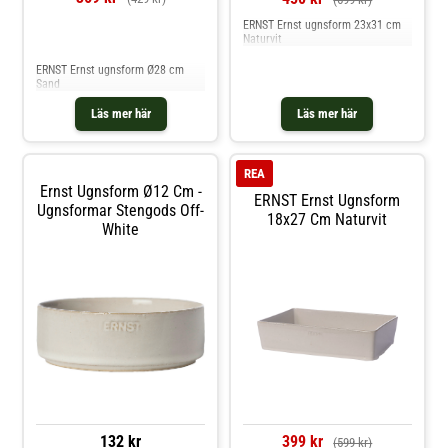
ERNST Ernst ugnsform 23x31 cm
Naturvit
Jämför priser
ERNST Ernst ugnsform Ø28 cm
Sand
Läs mer här
Läs mer här
REA
Ernst Ugnsform Ø12 Cm -
ERNST Ernst Ugnsform
Ugnsformar Stengods Off-
18x27 Cm Naturvit
White
132 kr
399 kr
(599 kr)