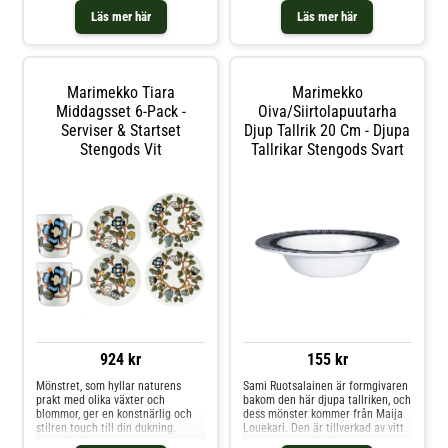
från Marimekko- Från serien
Läs mer här
Läs mer här
Syksy.- Gjord av munblåst glas.
Shoppa Vattenkaraffer &
Vattenkannor och mer Vatten
Kaffe & Te hos Royal Design.
Marimekko Tiara
Marimekko
Middagsset 6-Pack -
Oiva/siirtolapuutarha
Serviser & Startset
Djup Tallrik 20 Cm - Djupa
Stengods Vit
Tallrikar Stengods Svart
924 kr
155 kr
Mönstret, som hyllar naturens
Sami Ruotsalainen är formgivaren
prakt med olika växter och
bakom den här djupa tallriken, och
blommor, ger en konstnärlig och
dess mönster kommer från Maija
stilren touch till din dukning.
Louekari. Den är tillverkad av vitt
Setet är tillverkat i vit stengods
stengods och tål diskmaskin, ugn,