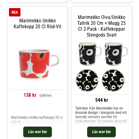
REA
Marimekko Oiva/unikko
Marimekko Unikko
Tallrik 20 Cm + Mugg 25
Kaffekopp 20 Cl Röd-Vit
Cl 2-Pack - Kaffekoppar
Stengods Svart
138 kr
(230 kr)
544 kr
Tallriken från Marimekko har en
Jämför priser
klassisk design i stengods med ett
ikoniskt mönster perfekt för
Marimekko Unikko kaffekopp 20 cl
frukostbordet. En perfekt gåva till
röd-vit
dig själv eller någon du tycker om.
Formgivning av Maija Isola. Om
Läs mer här
Läs mer här
tallriken från Marimekko-
Formgivning av Maija Isola.- Från