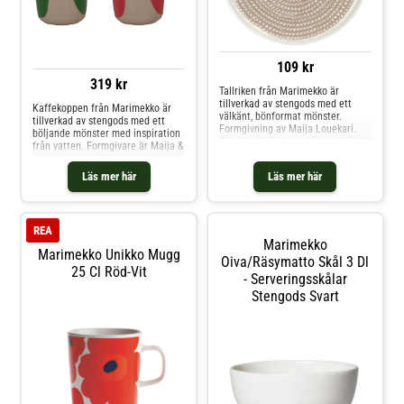
109 kr
319 kr
Tallriken från Marimekko är
tillverkad av stengods med ett
Kaffekoppen från Marimekko är
välkänt, bönformat mönster.
tillverkad av stengods med ett
Formgivning av Maija Louekari.
böljande mönster med inspiration
Tillverkad i Thailand. Om tallriken
från vatten. Formgivare är Maija &
från Marimekko- Tillverkad av
Kristina Isola. Tillverkad i
stengods.- Tillverkad i Thailand.-
Thailand. Om kaffekoppen från
Läs mer här
Läs mer här
Formgivning av Maija Louekari.
Marimekko- Tillverkad av
Skötselråd för tallriken- Ugnsfast.-
stengods.- Tillverkad i Thailand.-
Frystålig.- Tål mikrovågsugn.- Tål
Säljs i 2-pack.- Formgivare är
diskmaskin. Shoppa Assietter och
Maija & Kristina Isola. Skötselråd
REA
mer Tallrikar hos Royal Design.
för kaffekoppen- Ugnsfast.-
Marimekko
Frystålig.- Tål mikrovågsugn.- Tål
Marimekko Unikko Mugg
diskmaskin. Shoppa Kaffekoppar
Oiva/räsymatto Skål 3 Dl
25 Cl Röd-Vit
och mer Muggar & Koppar hos
- Serveringsskålar
Royal Design.
Stengods Svart