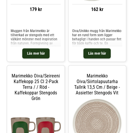
179 kr
162 kr
Jämför priser
Jämför priser
Muggen från Marimekko är
Oiva/Unikko mugg från Marimekko
tillverkad av stengods med ett
har en rund form som ligger
välkänt mönster med inspiration
behagligt i handen och passar fint
från naturen. Formgivning av
för både kaffe och te. En
Maija Louekari. Om muggen från
dekorativ vardagsfavorit som
Marimekko- Tillverkad av
adderar färg, karaktär och
Läs mer här
Läs mer här
stengods.- Formgivning av Maija
skandinavisk designkänsla till
Louekari. Skötselråd för muggen-
köket.Om muggen från
Ugnsfast.- Frystålig.- Tål
Marimekko- Tillverkad i stengods.-
mikrovågsugn.- Tål diskmaskin.
Dekorativt blommönster med
Shoppa Kaffekoppar och mer
klassisk Marimekko-känsla.- Rund
Marimekko Oiva/seireeni
Marimekko
Muggar & Koppar hos Royal
form för en behaglig användning.-
Design.
Kaffekopp 25 Cl 2-Pack
Passar för varma drycker som
Oiva/siirtolapuutarha
kaffe och te.- Fin både till
Terra / / Röd -
Tallrik 13,5 Cm / Beige -
vardagsdukningen och
Kaffekoppar Stengods
Assietter Stengods Vit
fikastunden. Shoppa Kaffekoppar
och mer Muggar & Koppar hos
Grön
Royal Design.