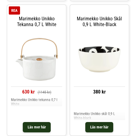
botten eftersom dekalen
innehåller en liten mängd metall.
REA
Marimekko Unikko
Marimekko Unikko Skål
Tekanna 0,7 L White
0,9 L White-Black
630 kr
380 kr
(1145 kr)
Marimekko Unikko tekanna 0,7 l
White
Jämför priser
Marimekko Unikko skål 0,9 L
White-black
Läs mer här
Läs mer här