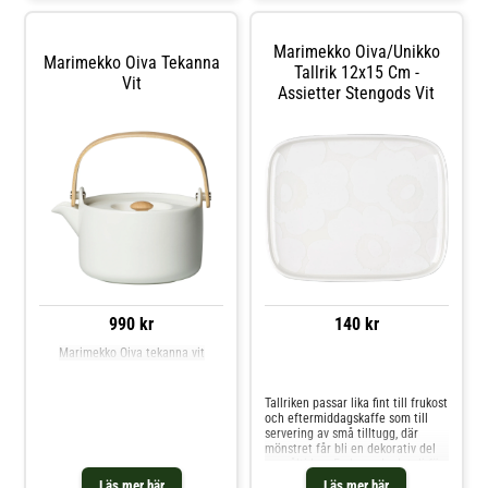
Marimekko Oiva/unikko
Marimekko Oiva Tekanna
Tallrik 12x15 Cm -
Vit
Assietter Stengods Vit
990 kr
140 kr
Marimekko Oiva tekanna vit
Jämför priser
Tallriken passar lika fint till frukost
och eftermiddagskaffe som till
servering av små tilltugg, där
mönstret får bli en dekorativ del
av måltiden. En levande detalj för
bordet som kombinerar vardaglig
Läs mer här
Läs mer här