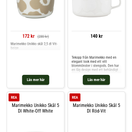
172 kr
140 kr
(230 kr)
Marimekko Unikko skål 2,5 dl Vit-
beige
Jämför priser
Tekopp från Marimekko med en
elegant look med ett vitt
blommönster i stengods. Den har
en låg design med ett behändigt
öra perfekt för varma drycker som
kaffe och te. Designad av Maija
Läs mer här
Läs mer här
Isola. Om tekoppen från
Marimekko- Stilren design.-
Blommigt mönster.- Tillverkad av
stengods.- Kapacitet: 25 cl.
REA
REA
Skötselråd för tekoppen- Tål
diskmaskin.- Ugnsfast.- Frystålig.-
Marimekko Unikko Skål 5
Marimekko Unikko Skål 5
Tål mikrovågsugn. Shoppa
Dl White-Off White
Dl Röd-Vit
Tekoppar och mer Muggar &
Koppar hos Royal Design.