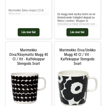
Jämför priser
Jämför priser
Marimekko Syksy vinglas 2,5 dl
Misty grey
En mugg med vackra motiv av en
blomstrande trädgård skapad av
Maija Louekari. Muggen är
tillverkad av tåligt stengods som
tål diskmaskin, ugn, mikrovågsugn
och frys. Shoppa Kaffekoppar och
Läs mer här
Läs mer här
mer Muggar & Koppar hos Royal
Design.
Marimekko
Marimekko Oiva/unikko
Oiva/räsymatto Mugg 40
Mugg 40 Cl / Vit -
Cl / Vit - Kaffekoppar
Kaffekoppar Stengods
Stengods Svart
Svart