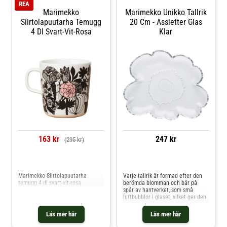
REA
Marimekko
Marimekko Unikko Tallrik
Siirtolapuutarha Temugg
20 Cm - Assietter Glas
4 Dl Svart-Vit-Rosa
Klar
163 kr
247 kr
(295 kr)
Jämför priser
Jämför priser
Marimekko Siirtolapuutarha
Varje tallrik är formad efter den
temugg 4 dl svart-vit-rosa
berömda blomman och bär på
spår av hantverket, som små
luftbubblor i glaset, vilket ger den
en unik och levande själ. Använd
den för att servera en delikat
Läs mer här
Läs mer här
dessert eller som ett elegant
smyckesfat – ett skulpturalt