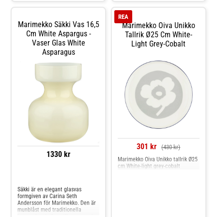
konstverk i sig.Om tallriken från
Marimekko- Unikt formgiven som
REA
den berömda Unikko-blomman.-
Marimekko Säkki Vas 16,5
Marimekko Oiva Unikko
Tillverkad i glas med traditionell
Cm White Aspargus -
hantverksteknik.- Varje exemplar
Tallrik Ø25 Cm White-
är unikt med charmiga variationer
Vaser Glas White
Light Grey-Cobalt
i glaset. Shoppa Assietter och mer
Asparagus
Tallrikar hos Royal Design.
301 kr
(430 kr)
1330 kr
Marimekko Oiva Unikko tallrik Ø25
cm White-light grey-cobalt
Jämför priser
Säkki är en elegant glasvas
formgiven av Carina Seth
Andersson för Marimekko. Den är
munblåst med traditionella
hantverkstekniker, vilket ger varje