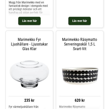
Mugg från Marimekko med en
fantastisk design i stengods med
ett prickigt mönster och ett
handtag på sidan perfekt för
varma drycker som kaffe och
te.Tillverkad i Thailand.
Läs mer här
Läs mer här
Formgivning av Maija Louekari.
Originaldesign från år 2009.Om
muggen från Marimekko-
Oiva/Siirtolapuutarha uppskattas
för det ikoniska mönstret.- Från
Marimekko Fyr
Marimekko Räsymatto
serien Siirtolapuutarha.- Tillverkad
i Thailand.- Formgivning av Maija
Ljushållare - Ljusstakar
Serveringsskål 1,5 L
Louekari.Skötselråd för muggen-
Glas Klar
Svart-Vit
Ugnsfast.- Tål mikrovågsugn.- Tål
diskmaskin. Shoppa Kaffekoppar
och mer Muggar & Koppar hos
Royal Design.
235 kr
620 kr
Fyr värmeljushållare från
Marimekko Räsymatto