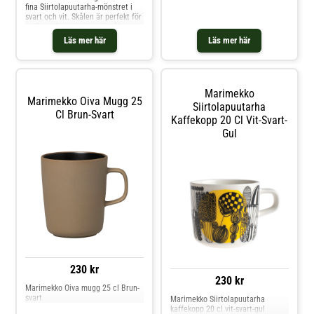
fina Siirtolapuutarha-mönstret i
svart och vit. Skålen är perfekt för
nudlar eller sallader och tål
diskmaskin, ugn, mikrovågsugn
Läs mer här
Läs mer här
och frys. Shoppa Serveringsskålar
och mer Skålar & Uppläggningsfat
hos Royal Design.
Marimekko
Marimekko Oiva Mugg 25
Siirtolapuutarha
Cl Brun-Svart
Kaffekopp 20 Cl Vit-Svart-
Gul
230 kr
230 kr
Marimekko Oiva mugg 25 cl Brun-
svart
Marimekko Siirtolapuutarha
kaffekopp 20 cl vit-svart-gul