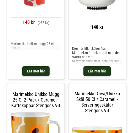
140 kr
(255 kr)
140 kr
Jämför priser
Jämför priser
Marimekko Unikko mugg 25 cl
Röd-vit
Den här lilla skålen från
Marimekko är dekorerad med det
svarta och vita
Räsymattomönstret, som ger den
skandinaviskt uttryck. Skålen
passar perfekt för att servera allt
Läs mer här
Läs mer här
ifrån ris till snacks. Är tillverkad i
vitt stengods och tål diskmaskin,
ugn, mikrovågsugn och frys.
Shoppa Serveringsskålar och mer
Skålar & Uppläggningsfat hos
Marimekko Oiva/unikko
Marimekko Unikko Mugg
Royal Design.
Skål 50 Cl / Caramel -
25 Cl 2-Pack / Caramel -
Serveringsskålar
Kaffekoppar Stengods Vit
Stengods Vit