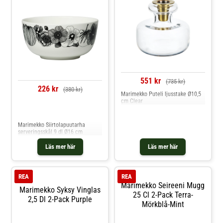
kreativitet och banbrytande
Uppläggningsfat hos Royal Design.
blommönster.- Varje mugg är unik
– mönstret varierar och gör din
mugg helt personlig. Shoppa
Kaffekoppar och mer Muggar &
Koppar hos Royal Design.
551 kr
(735 kr)
226 kr
(380 kr)
Marimekko Puteli ljusstake Ø10,5
cm Clear
Jämför priser
Marimekko Siirtolapuutarha
serveringsskål 9 dl Ø16 cm
Läs mer här
Läs mer här
REA
REA
Marimekko Seireeni Mugg
Marimekko Syksy Vinglas
25 Cl 2-Pack Terra-
2,5 Dl 2-Pack Purple
Mörkblå-Mint