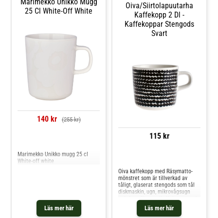
Marimekko Unikko Mugg
storlek för frukost, middag och
Oiva/siirtolapuutarha
25 Cl White-Off White
servering.- Formgiven av Maija
Kaffekopp 2 Dl -
Isola & Kristina Isola.- Fin att
Kaffekoppar Stengods
kombinera med sidotallrikar från
Marimekko. Shoppa
Svart
Serveringsskålar och mer Skålar &
Uppläggningsfat hos Royal Design.
140 kr
(255 kr)
115 kr
Jämför priser
Marimekko Unikko mugg 25 cl
Jämför priser
White-off white
Oiva kaffekopp med Räsymatto-
mönstret som är tillverkad av
tåligt, glaserat stengods som tål
diskmaskin, ugn, mikrovågsugn
och frys. Shoppa Kaffekoppar och
mer Muggar & Koppar hos Royal
Läs mer här
Läs mer här
Design.