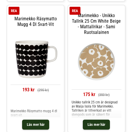
serien Unikko.- Två muggar ingår.-
Två tallrikar ingår.- Kapacitet:
REA
REA
25.0 cl.- Diameter: 200 mm.
Marimekko - Unikko
Skötselråd för tallriken- Frystålig.-
Marimekko Räsymatto
Tål mikrovågsugn.- Tål diskmaskin.
Tallrik 25 Cm White Beige
Mugg 4 Dl Svart-Vit
Shoppa Kaffekoppar och mer
- Mattallrikar - Sami
Muggar & Koppar hos Royal
Ruotsalainen
Design.
193 kr
(295 kr)
175 kr
(350 kr)
Unikko tallrik 25 cm är designad
Jämför priser
av Maija Isola för Marimekko.
Tallriken är tillverkad av vitt
Marimekko Räsymatto mugg 4 dl
stengods som är säkert för
svart-vit
användning i diskmaskin, ugn,
mikrovågsugn och frys. Innan du
Läs mer här
Läs mer här
börjar använda plattan, kom ihåg
att ta bort klistermärket från dess