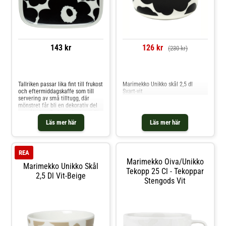
143 kr
126 kr
(230 kr)
Jämför priser
Jämför priser
Tallriken passar lika fint till frukost
Marimekko Unikko skål 2,5 dl
och eftermiddagskaffe som till
Svart-vit
servering av små tilltugg, där
mönstret får bli en dekorativ del
av måltiden. En levande detalj för
bordet som kombinerar vardaglig
Läs mer här
Läs mer här
funktion med Marimekkos starka
känsla för färg och form.Om
tallriken från Marimekko- Tallrik
med Marimekkos Unikko-blomma.-
REA
Passar för frukost, fika och mindre
Marimekko Oiva/unikko
serveringar.- Dekorativt uttryck för
Marimekko Unikko Skål
dukningen.- Enkel att använda
Tekopp 25 Cl - Tekoppar
2,5 Dl Vit-Beige
både till vardag och vid
Stengods Vit
bjudningar.- Tydlig Marimekko-
karaktär. Shoppa Assietter och
mer Tallrikar hos Royal Design.