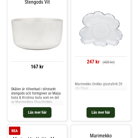
Stengods Vit
247 kr
(420 kr)
167 kr
Jämför priser
Jämför priser
Marimekko Unikko glastallrik 20
cm Clear
Skålen är tillverkad i slitstarkt
stengods och formgiven av Maija
Isola & Kristina Isola som en del
av Marimekkos Oiva/Unikko-
kollektion. Den behändiga
storleken gör den lika användbar
Läs mer här
Läs mer här
till frukost, middag och små
serveringar vid ett vackert dukat
bord.Om skålen från Marimekko-
Tillverkad i hållbart stengods.-
REA
Dekorativt blommotiv från
Marimekko
Oiva/Unikko-kollektionen.- Praktisk