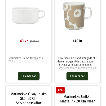
Royal Design.
143 kr
140 kr
(255 kr)
Jämför priser
Jämför priser
Marimekko Unikko tekopp 25 cl
Tillverkad i slitstarkt stengods blir
White
den en trogen följeslagare som
förgyller varje kaffestund med
färg, form och en känsla av tidlös
kreativitet.Om kaffekoppen från
Marimekko- Förenar Maija Isolas
Läs mer här
Läs mer här
Unikko-mönster med Sami
Ruotsalainens Oiva-formgivning.-
Tillverkad i slitstarkt stengods av
hög kvalitet.- Tål maskindisk, ugn,
REA
mikrovågsugn och frys. Shoppa
Marimekko Oiva/unikko
Kaffekoppar och mer Muggar &
Marimekko Unikko
Skål 50 Cl -
Koppar hos Royal Design.
Glastallrik 20 Cm Clear
Serveringsskålar