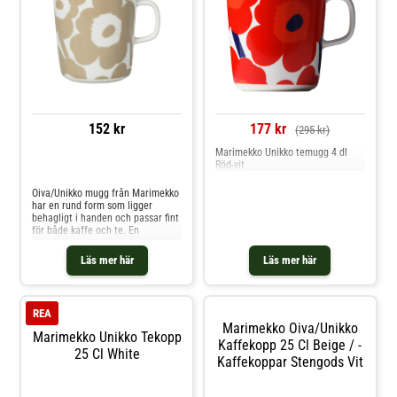
152 kr
177 kr
(295 kr)
Marimekko Unikko temugg 4 dl
Röd-vit
Jämför priser
Oiva/Unikko mugg från Marimekko
har en rund form som ligger
behagligt i handen och passar fint
för både kaffe och te. En
dekorativ vardagsfavorit som
adderar färg, karaktär och
Läs mer här
Läs mer här
skandinavisk designkänsla till
köket.Om muggen från
Marimekko- Tillverkad i stengods.-
Dekorativt blommönster med
REA
klassisk Marimekko-känsla.- Rund
Marimekko Oiva/unikko
form för en behaglig användning.-
Marimekko Unikko Tekopp
Passar för varma drycker som
Kaffekopp 25 Cl Beige / -
25 Cl White
kaffe och te.- Fin både till
Kaffekoppar Stengods Vit
vardagsdukningen och
fikastunden. Shoppa Kaffekoppar
och mer Muggar & Koppar hos