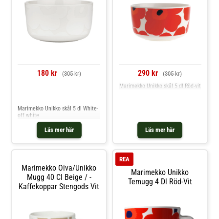
180 kr
290 kr
(305 kr)
(305 kr)
Marimekko Unikko skål 5 dl Röd-vit
Jämför priser
Marimekko Unikko skål 5 dl White-
off white
Läs mer här
Läs mer här
REA
Marimekko Oiva/unikko
Marimekko Unikko
Mugg 40 Cl Beige / -
Temugg 4 Dl Röd-Vit
Kaffekoppar Stengods Vit