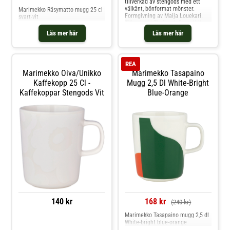
tillverkad av stengods med ett
välkänt, bönformat mönster.
Marimekko Räsymatto mugg 25 cl
Formgivning av Maija Louekari.
svart-vit
Tillverkad i Thailand. Om tallriken
från Marimekko- Tillverkad av
Läs mer här
Läs mer här
stengods.- Tillverkad i Thailand.-
Formgivning av Maija Louekari.
Skötselråd för tallriken- Ugnsfast.-
Frystålig.- Tål mikrovågsugn.- Tål
REA
diskmaskin. Shoppa Assietter och
Marimekko Oiva/unikko
Marimekko Tasapaino
mer Tallrikar hos Royal Design.
Kaffekopp 25 Cl -
Mugg 2,5 Dl White-Bright
Kaffekoppar Stengods Vit
Blue-Orange
140 kr
168 kr
(240 kr)
Marimekko Tasapaino mugg 2,5 dl
White-bright blue-orange
Jämför priser