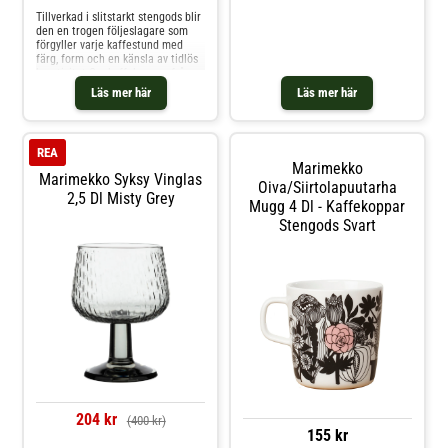
Tillverkad i slitstarkt stengods blir
den en trogen följeslagare som
förgyller varje kaffestund med
färg, form och en känsla av tidlös
kreativitet.Om kaffekoppen från
Marimekko- Förenar Maija Isolas
Läs mer här
Läs mer här
Unikko-mönster med Sami
Ruotsalainens Oiva-formgivning.-
Tillverkad i slitstarkt stengods av
hög kvalitet.- Tål maskindisk, ugn,
REA
mikrovågsugn och frys. Shoppa
Marimekko
Kaffekoppar och mer Muggar &
Marimekko Syksy Vinglas
Koppar hos Royal Design.
Oiva/siirtolapuutarha
2,5 Dl Misty Grey
Mugg 4 Dl - Kaffekoppar
Stengods Svart
204 kr
(400 kr)
155 kr