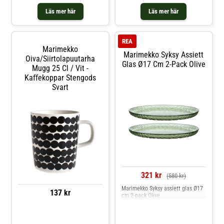
Läs mer här
Läs mer här
REA
Marimekko
Marimekko Syksy Assiett
Oiva/siirtolapuutarha
Glas Ø17 Cm 2-Pack Olive
Mugg 25 Cl / Vit -
Kaffekoppar Stengods
Svart
321 kr
(580 kr)
Marimekko Syksy assiett glas Ø17
137 kr
cm 2-pack Olive
Jämför priser