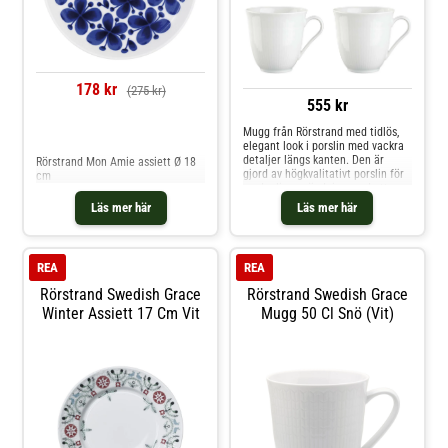
178 kr
(275 kr)
555 kr
Mugg från Rörstrand med tidlös,
Jämför priser
elegant look i porslin med vackra
detaljer längs kanten. Den är
Rörstrand Mon Amie assiett Ø 18
gjord av högkvalitativt porslin för
cm
vardaglig användning med ett
praktiskt handtag på sidan perfekt
Läs mer här
Läs mer här
för varma drycker. Mixa och
matcha med andra delar ur serien
för att skapa en vacker
kombination.Formgivare är Louise
REA
REA
Adelborg.Om muggen från
Rörstrand- säljs i 4-pack.- Gjord av
Rörstrand Swedish Grace
Rörstrand Swedish Grace
porslin.- Från serien Swedish
Winter Assiett 17 Cm Vit
Mugg 50 Cl Snö (vit)
Grace.- Formgivare är Louise
Adelborg.Skötselråd för muggen-
Ugn-, micro-, frys- och
diskmaskinssäker.- Ugnsfast upp
till 250 °C. Shoppa Kaffekoppar
och mer Muggar & Koppar hos
Royal Design.