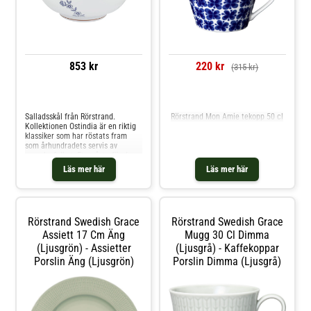
853 kr
220 kr
(315 kr)
Jämför priser
Jämför priser
Salladsskål från Rörstrand.
Rörstrand Mon Amie tekopp 50 cl
Kollektionen Ostindia är en riktig
klassiker som har röstats fram
som århundradets servis av
svenska folket. Ett måste för den
designintresserade! Servisen kom
Läs mer här
Läs mer här
till redan år 1932 och
inspirationen kommer ifrån en
porslinsskiva som hittades på ett
förlist skepp utanför Göteborg.
Shoppa Salladsskålar och mer
Rörstrand Swedish Grace
Rörstrand Swedish Grace
Skålar & Uppläggningsfat hos
Royal Design.
Assiett 17 Cm Äng
Mugg 30 Cl Dimma
(Ljusgrön) - Assietter
(Ljusgrå) - Kaffekoppar
Porslin Äng (Ljusgrön)
Porslin Dimma (Ljusgrå)