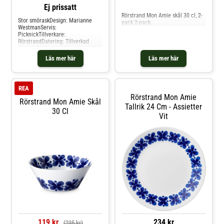
Jämför priser
Ej prissatt
Rörstrand Mon Amie skål 30 cl, 2-
Stor smöraskDesign: Marianne
pack 2-pack
WestmanServis:
PicknickTillverkare:
RörstrandDatering: Tillverkad
mellan 1956-1969Mått: längd 165
mm.bred 105 mm,höjd 80
Läs mer här
Läs mer här
mmMärkningar: En fabriksstämpel
från Rörstrand ,Picknick ovenvare
44Kondition: Vintage fint skick
REA
Rörstrand Mon Amie
Rörstrand Mon Amie Skål
Tallrik 24 Cm - Assietter
30 Cl
Vit
119 kr
234 kr
(235 kr)