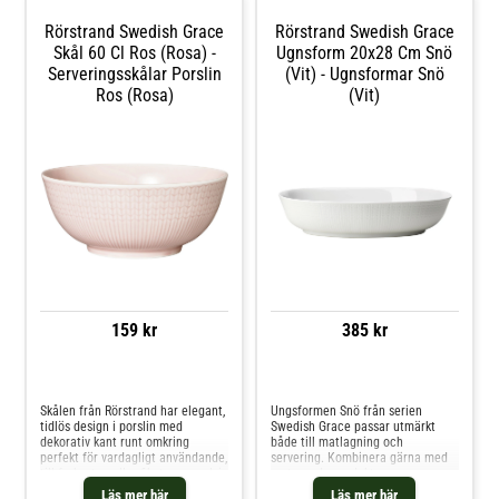
Finns även som skål.- Djupa
tallriken kommer i olika storlekar.-
Rörstrand Swedish Grace
Rörstrand Swedish Grace
Från serien Mon Amie.- Tillverkad
Skål 60 Cl Ros (Rosa) -
av porslin.- Perfekt för soppor
Ugnsform 20x28 Cm Snö
eller grytor.- Diameter: 200 mm.-
Serveringsskålar Porslin
(Vit) - Ugnsformar Snö
Tillverkad i Indien Skötselråd för
Ros (Rosa)
(Vit)
djupa tallriken- Denna produkt tål
diskmaskin och mikrovågsugn.-
Tallriken tål temperaturer på upp
till 250°C. Shoppa Djupa tallrikar
och mer Tallrikar hos Royal
Design.
159 kr
385 kr
Jämför priser
Jämför priser
Skålen från Rörstrand har elegant,
Ungsformen Snö från serien
tidlös design i porslin med
Swedish Grace passar utmärkt
dekorativ kant runt omkring
både till matlagning och
perfekt för vardagligt användande,
servering. Kombinera gärna med
till frukosten eller fikat exempelvis
resterande produkter ur samma
och för soppor eller grytor. Den
serie för en enhetlig dukning.Den
Läs mer här
Läs mer här