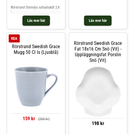
Rörstrand Ostindia salladsskål 2,4
l
Läs mer här
Läs mer här
REA
Rörstrand Swedish Grace
Rörstrand Swedish Grace
Fat 18x16 Cm Snö (Vit) -
Mugg 50 Cl Is (ljusblå)
Uppläggningsfat Porslin
Snö (Vit)
159 kr
(265 kr)
198 kr
Jämför priser