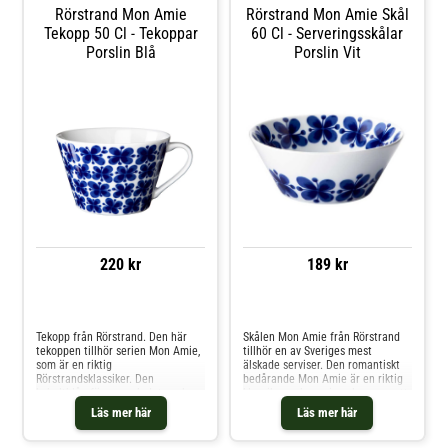
av Caroline Slotte.Om muggen
Rörstrand Mon Amie
Rörstrand Mon Amie Skål
från Rörstrand- Formgivning av
Caroline Slotte.- Bladformat,
Tekopp 50 Cl - Tekoppar
60 Cl - Serveringsskålar
dekorativt motiv.- Perfekt för
Porslin Blå
Porslin Vit
varma drycker som kaffe och te.-
Ostindia Floris föddes 2012.
Shoppa Tekoppar och mer Muggar
& Koppar hos Royal Design.
220 kr
189 kr
Jämför priser
Jämför priser
Tekopp från Rörstrand. Den här
Skålen Mon Amie från Rörstrand
tekoppen tillhör serien Mon Amie,
tillhör en av Sveriges mest
som är en riktig
älskade serviser. Den romantiskt
Rörstrandsklassiker. Den
bedårande Mon Amie är en riktig
koboltblåa färgen och det vackra
klassiker och servisen kommer att
blommotivet gör tekoppen till ett
fortsätta blomma i flera år
Läs mer här
Läs mer här
perfekt inslag när du vill skapa en
framöver. Skålen finns i flera
klassisk dukning med romantiska
storlekar. Shoppa Serveringsskålar