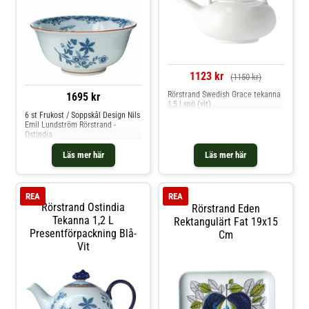
1123 kr
(1150 kr)
Rörstrand Swedish Grace tekanna
1695 kr
1,5 l snö (vit)
6 st Frukost / Soppskål Design Nils
Emil Lundström Rörstrand -
Ostindia
Läs mer här
Läs mer här
REA
REA
Rörstrand Ostindia
Rörstrand Eden
Tekanna 1,2 L
Rektangulärt Fat 19x15
Presentförpackning Blå-
Cm
Vit