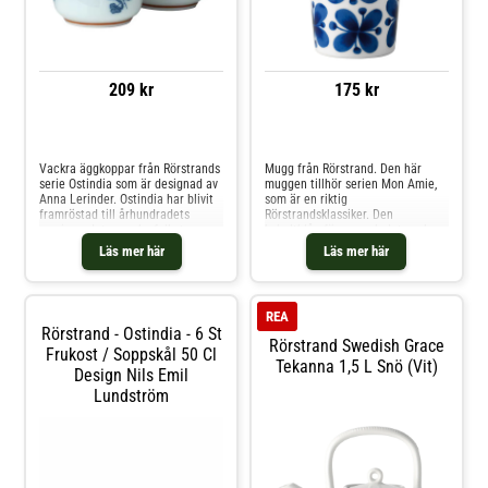
209 kr
175 kr
Jämför priser
Jämför priser
Vackra äggkoppar från Rörstrands
Mugg från Rörstrand. Den här
serie Ostindia som är designad av
muggen tillhör serien Mon Amie,
Anna Lerinder. Ostindia har blivit
som är en riktig
framröstad till århundradets
Rörstrandsklassiker. Den
servis av det svenska folket.
koboltblåa färgen och det vackra
Serien fick sin inspiration från en
blommotivet gör muggen till ett
Läs mer här
Läs mer här
gammal kinesisk porslinsskärva
perfekt inslag när du vill skapa en
som hittades på ett förlist skepp
klassisk dukning med romantiska
utanför Göteborg år 1746. Hela
inslag. Serien är formgiven av
186 år senare så stod den
Marianne Westman år 1952.
REA
kinesiska skärvan modell för den
Shoppa Kaffekoppar och mer
Rörstrand - Ostindia - 6 St
nya Rörstrandsservisen med sitt
Muggar & Koppar hos Royal
Rörstrand Swedish Grace
numera klassiska mönster. Shoppa
Frukost / Soppskål 50 Cl
Design.
Tekanna 1,5 L Snö (vit)
Äggkoppar och mer
Design Nils Emil
Serveringstillbehör hos Royal
Lundström
Design.