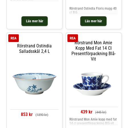
Jämför priser
Rörstrand Ostindia Floris mugg 40
cl Blå
Läs mer här
Läs mer här
REA
REA
Rörstrand Mon Amie
Rörstrand Ostindia
Kopp Med Fat 14 Cl
Salladsskål 2,4 L
Presentförpackning Blå-
Vit
439 kr
(445 kr)
853 kr
(1390 kr)
Rörstrand Mon Amie kopp med fat
14 cl presentförpackning Blå-vit
Jämför priser