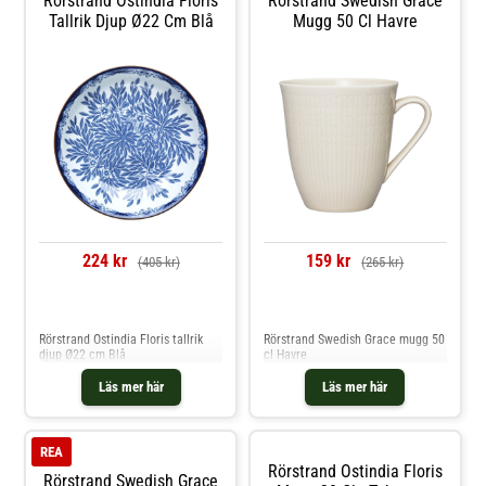
Rörstrand Ostindia Floris
Rörstrand Swedish Grace
Tallrik Djup Ø22 Cm Blå
Mugg 50 Cl Havre
224 kr
159 kr
(405 kr)
(265 kr)
Jämför priser
Jämför priser
Rörstrand Ostindia Floris tallrik
Rörstrand Swedish Grace mugg 50
djup Ø22 cm Blå
cl Havre
Läs mer här
Läs mer här
REA
Rörstrand Ostindia Floris
Rörstrand Swedish Grace