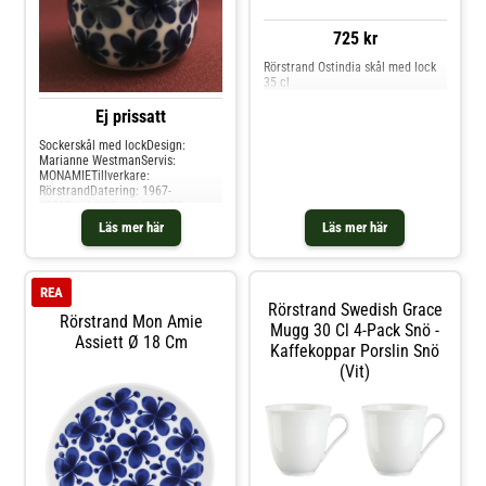
Design.
725 kr
Rörstrand Ostindia skål med lock
35 cl
Ej prissatt
Sockerskål med lockDesign:
Marianne WestmanServis:
MONAMIETillverkare:
RörstrandDatering: 1967-
1989Storlek: Kopp Höjd 70 mm,
diameter 80 mm
Läs mer här
Läs mer här
REA
Rörstrand Swedish Grace
Rörstrand Mon Amie
Mugg 30 Cl 4-Pack Snö -
Assiett Ø 18 Cm
Kaffekoppar Porslin Snö
(Vit)