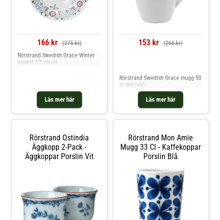
166 kr
153 kr
(275 kr)
(265 kr)
Rörstrand Swedish Grace Winter
assiett 17 cm vit
Jämför priser
Rörstrand Swedish Grace mugg 50
cl snö (vit)
Läs mer här
Läs mer här
Rörstrand Ostindia
Rörstrand Mon Amie
Äggkopp 2-Pack -
Mugg 33 Cl - Kaffekoppar
Äggkoppar Porslin Vit
Porslin Blå