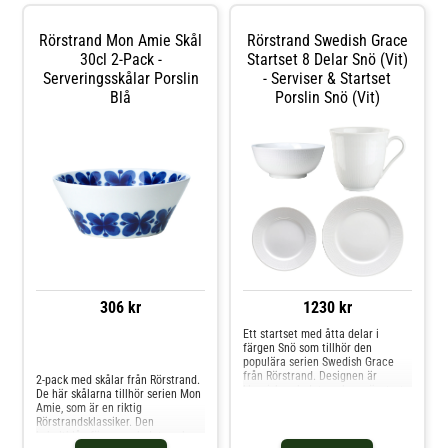
inslag. Serien är formgiven av
och mer Skålar & Uppläggningsfat
Marianne Westman år 1952.
hos Royal Design.
Shoppa Tekoppar och mer Muggar
Rörstrand Mon Amie Skål
Rörstrand Swedish Grace
& Koppar hos Royal Design.
30cl 2-Pack -
Startset 8 Delar Snö (Vit)
Serveringsskålar Porslin
- Serviser & Startset
Blå
Porslin Snö (Vit)
306 kr
1230 kr
Ett startset med åtta delar i
färgen Snö som tillhör den
Jämför priser
populära serien Swedish Grace
från Rörstrand. Designen är
2-pack med skålar från Rörstrand.
klassisk, och det vackra mönstret
De här skålarna tillhör serien Mon
har fått sin inspiration från veteax
Amie, som är en riktig
som svajar i sommarvinden. Det är
Rörstrandsklassiker. Den
den perfekt present till den som
koboltblåa färgen och det vackra
precis har flyttet hemifrån eller