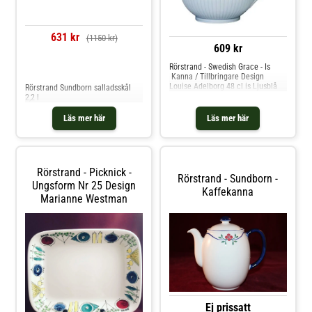
631 kr
(1150 kr)
609 kr
Rörstrand - Swedish Grace - Is
Jämför priser
Kanna / Tillbringare Design
Louise Adelborg 48 cl is Ljusblå
Rörstrand Sundborn salladsskål
2,2 l
Läs mer här
Läs mer här
Rörstrand - Picknick -
Rörstrand - Sundborn -
Ungsform Nr 25 Design
Kaffekanna
Marianne Westman
Ej prissatt