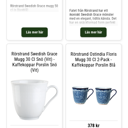
Jämför priser
Rörstrand Swedish Grace mugg 50
cl is (ljusblå)
Fatet från Rörstrand har ett
ikoniskt Swedish Grace mönster
med en elegant, tidlös känsla. Det
har en snäckformad form perfekt
för mindre portioner. Kan även
användas som en dekoration.
Läs mer här
Läs mer här
Formgiven av
Adelborg/Törnell/Barolo. Om fatet
från Rörstrand- Från kollektionen
Swedish Grace.- Finns även som
en servis. Skötselråd för fatet-
Rörstrand Swedish Grace
Rörstrand Ostindia Floris
Denna produkt är godkänd för
Mugg 30 Cl Snö (Vit) -
diskmaskinen. Shoppa
Mugg 30 Cl 2-Pack -
Uppläggningsfat och mer Skålar &
Kaffekoppar Porslin Snö
Kaffekoppar Porslin Blå
Uppläggningsfat hos Royal Design.
(Vit)
378 kr