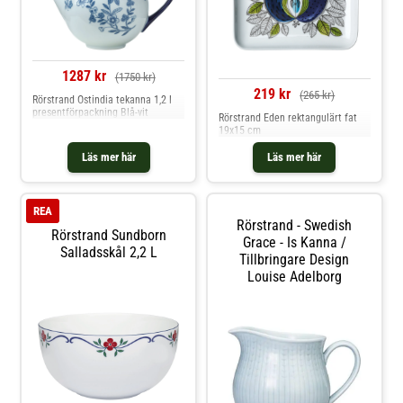
1287 kr
(1750 kr)
219 kr
(265 kr)
Rörstrand Ostindia tekanna 1,2 l
presentförpackning Blå-vit
Rörstrand Eden rektangulärt fat
19x15 cm
Läs mer här
Läs mer här
REA
Rörstrand - Swedish
Rörstrand Sundborn
Grace - Is Kanna /
Salladsskål 2,2 L
Tillbringare Design
Louise Adelborg