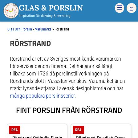
GLAS & PORSLIN
⌕
☰
Inspiration för dukning & servering
»
»
Glas Och Porslin
Varumärke
Rörstrand
RÖRSTRAND
Rörstrand är ett av Sveriges mest kända varumärken
för serviser genom tiderna. Det har anor så långt
tillbaka som 1726 då porslinstillverkningen på
Rörstrands slott i Vasastan var aktiv. Varumärket är en
starkt lysande stjärna i svensk designhistoria och har
många populära porslinsserier
.
FINT PORSLIN FRÅN RÖRSTRAND
REA
REA