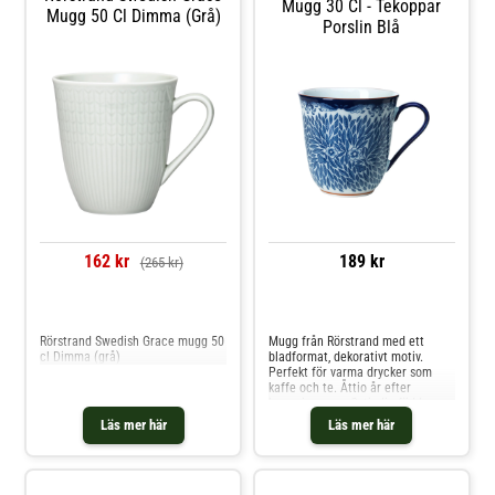
Mugg 30 Cl - Tekoppar
Mugg 50 Cl Dimma (grå)
Porslin Blå
162 kr
189 kr
(265 kr)
Jämför priser
Jämför priser
Rörstrand Swedish Grace mugg 50
Mugg från Rörstrand med ett
cl Dimma (grå)
bladformat, dekorativt motiv.
Perfekt för varma drycker som
kaffe och te. Åttio år efter
lanseringen av Ostindia föddes
Ostindia Floris 2012. Under det
Läs mer här
Läs mer här
senaste decenniet har
sortimentet blivit det självklara
och moderna valet för alla typer
av cateringtillfällen.Formgivning