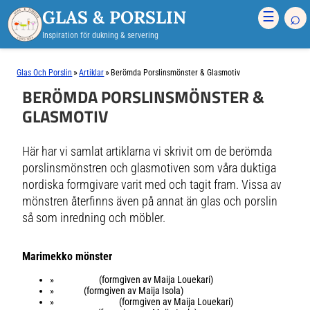
GLAS & PORSLIN
⌕
☰
Inspiration för dukning & servering
»
»
Glas Och Porslin
Artiklar
Berömda Porslinsmönster & Glasmotiv
BERÖMDA PORSLINSMÖNSTER &
GLASMOTIV
Här har vi samlat artiklarna vi skrivit om de berömda
porslinsmönstren och glasmotiven som våra duktiga
nordiska formgivare varit med och tagit fram. Vissa av
mönstren återfinns även på annat än glas och porslin
så som inredning och möbler.
Marimekko mönster
»
Räsymatto
(formgiven av Maija Louekari)
»
Unikko
(formgiven av Maija Isola)
»
Siirtolapuutarha
(formgiven av Maija Louekari)