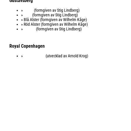
Gustavsberg
»
Berså
(formgiven av Stig Lindberg)
»
Salix
(formgiven av Stig Lindberg)
» Blå Alster (formgiven av Wilhelm Kåge)
» Röd Alster (formgiven av Wilhelm Kåge)
»
Prunus
(formgiven av Stig Lindberg)
Royal Copenhagen
»
Musselmalet
(utvecklad av Arnold Krog)