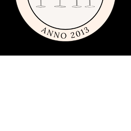
Om sajten
Den här sajten är fylld med tips och idéer för alla som gillar billiga,
dyra och framförallt fint glas och porslin. Vi har sedan 2013
publicerat guider, inspiration och tips med produkter från
många
olika varumärken
inom inredning, servering och matlagning.
Har du förslag och idéer får du gärna kontakta oss på
hej[ätt]glasochporslin.se
Integritetspolicy
Här kan du läsa om
sajtens integritetspolicy
.