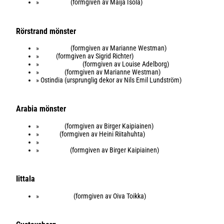
»
Primavera
(formgiven av Maija Isola)
Rörstrand mönster
»
Mon Amie
(formgiven av Marianne Westman)
»
Eden
(formgiven av Sigrid Richter)
»
Swedish Grace
(formgiven av Louise Adelborg)
»
Picknick
(formgiven av Marianne Westman)
» Ostindia (ursprunglig dekor av Nils Emil Lundström)
Arabia mönster
»
Paratiisi
(formgiven av Birger Kaipiainen)
»
Huvila
(formgiven av Heini Riitahuhta)
»
Tuokio
»
Sunnuntai
(formgiven av Birger Kaipiainen)
Iittala
»
Kastehelmi
(formgiven av Oiva Toikka)