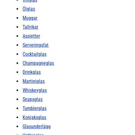
Ölglas
Muggar
Tallrikar
Assietter
Serveringsfat
Cocktailglas
Champagneglas
Drinkglas
Martiniglas
Whiskeyglas
Snapsglas
Tumblerglas
Konjaksglas
Glasunderlägg