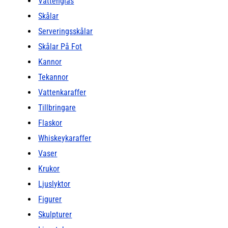
Vattenglas
Skålar
Serveringsskålar
Skålar På Fot
Kannor
Tekannor
Vattenkaraffer
Tillbringare
Flaskor
Whiskeykaraffer
Vaser
Krukor
Ljuslyktor
Figurer
Skulpturer