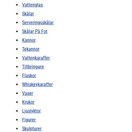
Vattenglas
Skålar
Serveringsskålar
Skålar På Fot
Kannor
Tekannor
Vattenkaraffer
Tillbringare
Flaskor
Whiskeykaraffer
Vaser
Krukor
Ljuslyktor
Figurer
Skulpturer