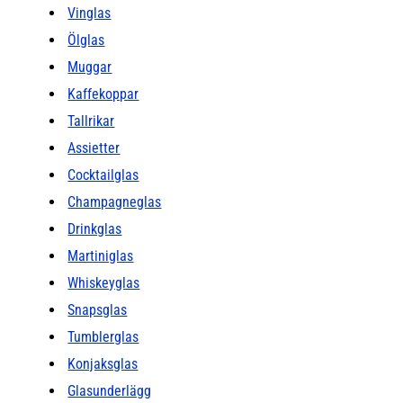
Vinglas
Ölglas
Muggar
Kaffekoppar
Tallrikar
Assietter
Cocktailglas
Champagneglas
Drinkglas
Martiniglas
Whiskeyglas
Snapsglas
Tumblerglas
Konjaksglas
Glasunderlägg